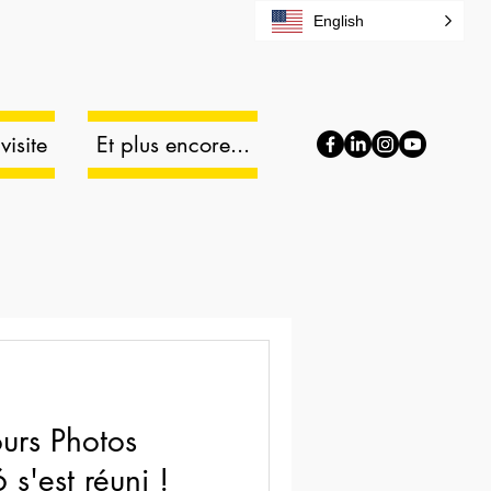
English
isite
Et plus encore...
urs Photos
s'est réuni !